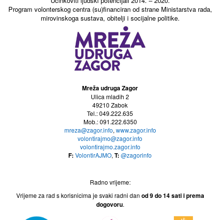
Učinkoviti ljudski potencijali 2014. – 2020.
Program volonterskog centra (su)financiran od strane Ministarstva rada,
mirovinskoga sustava, obitelji i socijalne politike.
Mreža udruga Zagor
Ulica mladih 2
49210 Zabok
Tel.: 049.222.635
Mob.: 091.222.6350
mreza@zagor.info
,
www.zagor.info
volontirajmo@zagor.info
volontirajmo.zagor.info
F:
VolontirAJMO
,
T:
@zagorinfo
Radno vrijeme:
Vrijeme za rad s korisnicima je svaki radni dan
od 9 do 14
sati i prema
dogovoru
.