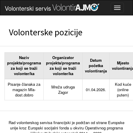
Volonterski servis
Volonterske pozicije
Naziv
Organizator
Datum
projekta/programa
projekta/programa
Mjesto
početka
za koji se traži
za koji se traži
volontiranj
volontiranja
volonter/ka
volonter/ka
Pisanje članaka za
Kod kuće
Mreža udruga
magazin Mla-
01.04.2026.
(online
Zagor
dost.dobro
putem)
Rad volonterskog servisa financijski je podržan od strane Europske
unije kroz Europski socijalni fonda u okviru Operativnog programa