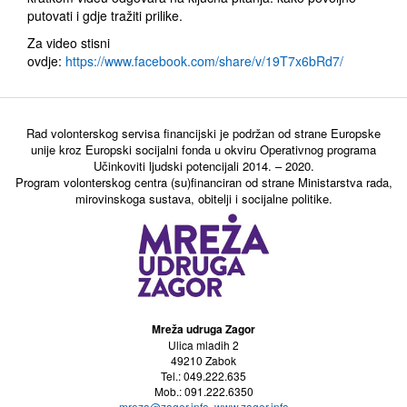
putovati i gdje tražiti prilike.
Za video stisni
ovdje:
https://www.facebook.com/share/v/19T7x6bRd7/
Rad volonterskog servisa financijski je podržan od strane Europske
unije kroz Europski socijalni fonda u okviru Operativnog programa
Učinkoviti ljudski potencijali 2014. – 2020.
Program volonterskog centra (su)financiran od strane Ministarstva rada,
mirovinskoga sustava, obitelji i socijalne politike.
Mreža udruga Zagor
Ulica mladih 2
49210 Zabok
Tel.: 049.222.635
Mob.: 091.222.6350
mreza@zagor.info
,
www.zagor.info