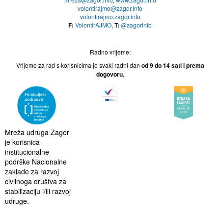
volontirajmo@zagor.info
volontirajmo.zagor.info
F:
VolontirAJMO
,
T:
@zagorinfo
Radno vrijeme:
Vrijeme za rad s korisnicima je svaki radni dan
od 9 do 14
sati i prema
dogovoru
.
Mreža udruga Zagor
je korisnica
institucionalne
podrške Nacionalne
zaklade za razvoj
civilnoga društva za
stabilizaciju i/ili razvoj
udruge.