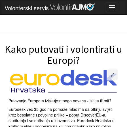
Volonterski servis
Kako putovati i volontirati u
Europi?
Putovanje Europom iziskuje mnogo novaca - istina ili mit?
Eurodesk već 35 godina pomaže mladima da otkriju svijet
kroz besplatne i povoljne prilike – poput DiscoverEU-a,
studiranja i volontiranja u inozemstvu. Eurodesk Hrvatska u
kratkom videu odgovara na ključna pitanja: kako povoljno