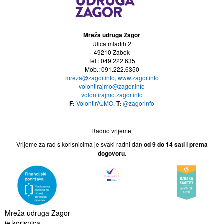
Mreža udruga Zagor
Ulica mladih 2
49210 Zabok
Tel.: 049.222.635
Mob.: 091.222.6350
mreza@zagor.info
,
www.zagor.info
volontirajmo@zagor.info
volontirajmo.zagor.info
F:
VolontirAJMO
,
T:
@zagorinfo
Radno vrijeme:
Vrijeme za rad s korisnicima je svaki radni dan
od 9 do 14
sati i prema
dogovoru
.
Mreža udruga Zagor
je korisnica