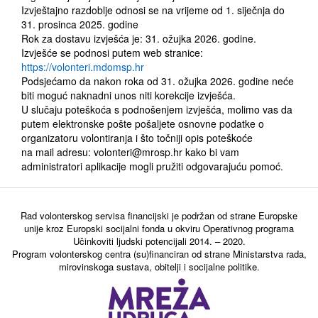
Izvještajno razdoblje odnosi se na vrijeme od 1. siječnja do
31. prosinca 2025. godine
Rok za dostavu izvješća je: 31. ožujka 2026. godine.
Izvješće se podnosi putem web stranice:
https://volonteri.mdomsp.hr
Podsjećamo da nakon roka od 31. ožujka 2026. godine neće
biti moguć naknadni unos niti korekcije izvješća.
U slučaju poteškoća s podnošenjem izvješća, molimo vas da
putem elektronske pošte pošaljete osnovne podatke o
organizatoru volontiranja i što točniji opis poteškoće
na mail adresu: volonteri@mrosp.hr kako bi vam
administratori aplikacije mogli pružiti odgovarajuću pomoć.
Rad volonterskog servisa financijski je podržan od strane Europske
unije kroz Europski socijalni fonda u okviru Operativnog programa
Učinkoviti ljudski potencijali 2014. – 2020.
Program volonterskog centra (su)financiran od strane Ministarstva rada,
mirovinskoga sustava, obitelji i socijalne politike.